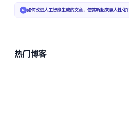
规则因机构而异。许多学校允许人工智能进行头脑风
如何改进人工智能生成的文章，使其听起来更人性化
您的学术诚信政策。
重写语音，插入您自己的见解，调整节奏，并确保每
是取代它。
热门博客