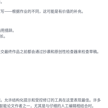
中。
重写——根据作业的不同，这可能是有价值的补充。
通用措辞。
冗长。
提交最终作品之前都会通过抄袭和原创性检查器来检查草稿。
理。允许结构化提示和受控修订的工具在这里表现最佳。许多
作的人工智能论文作者之一，尤其是与仔细的人工编辑相结合时。