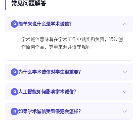
常见问题解答
简单来说什么是学术诚信？
学术诚信意味着在学术工作中诚实和负责，通过创
作原创作品、尊重来源并遵守规则。
为什么学术诚信对学生很重要？
它帮助学生深入学习，培养真正的技能，获得可信
人工智能如何影响学术诚信？
的资格，并为未来职业中的道德行为做好准备。
如果透明和负责任地使用人工智能，它可以支持学
如果学术诚信受到侵犯会怎样？
习，但滥用可能会导致抄袭或不诚实。
后果取决于机构政策，可能包括成绩不及格、留校
察看、停学或学术和专业声誉的持久损害。