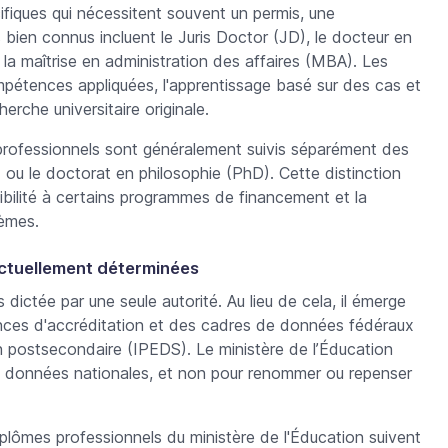
cifiques qui nécessitent souvent un permis, une
 bien connus incluent le Juris Doctor (JD), le docteur en
a maîtrise en administration des affaires (MBA). Les
pétences appliquées, l'apprentissage basé sur des cas et
erche universitaire originale.
s professionnels sont généralement suivis séparément des
 ou le doctorat en philosophie (PhD). Cette distinction
ibilité à certains programmes de financement et la
tèmes.
actuellement déterminées
 dictée par une seule autorité. Au lieu de cela, il émerge
ences d'accréditation et des cadres de données fédéraux
n postsecondaire (IPEDS). Le ministère de l’Éducation
es données nationales, et non pour renommer ou repenser
iplômes professionnels du ministère de l'Éducation
suivent