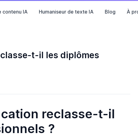
e contenu IA
Humaniseur de texte IA
Blog
À pr
eclasse-t-il les diplômes
cation reclasse-t-il
ionnels ?