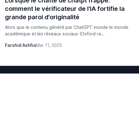
Lorsque le chatte de chatpt frappe:
comment le vérificateur de l'IA fortifie la
grande paroi d'originalité
Alors que le contenu généré par ChatGPT inonde le monde
académique et les réseaux sociaux (Oxford ra...
Farshid Ashfia
Mar 11, 2025
Over 1 million
Personalized
listings
search
Online car appraisal
Non-stop innovation
Produit