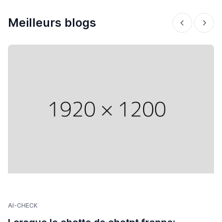
d'une page dans les listes traditionnelles, mais il
Meilleurs blogs
ne capture souvent pas la présence générale, les
détails des citations ou les changements de
résultats d'une manière qui permette une analyse
plus approfondie. Si les résultats de recherche de
type aperçu sont importants pour votre stratégie,
un vérificateur dédié est plus susceptible de
fournir le contexte dont vous avez besoin.
AI-CHECK